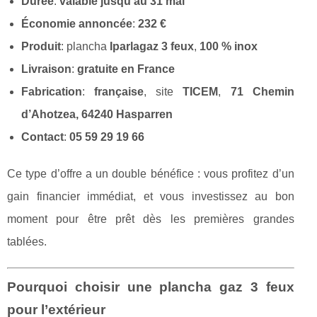
Durée
:
valable jusqu’au 31 mai
Économie annoncée
:
232 €
Produit
: plancha
Iparla
gaz 3 feux
,
100 % inox
Livraison
:
gratuite en France
Fabrication
:
française
, site
TICEM
,
71 Chemin
d’Ahotzea, 64240 Hasparren
Contact
:
05 59 29 19 66
Ce type d’offre a un double bénéfice : vous profitez d’un
gain financier immédiat, et vous investissez au bon
moment pour être prêt dès les premières grandes
tablées.
Pourquoi choisir une plancha gaz 3 feux
pour l’extérieur