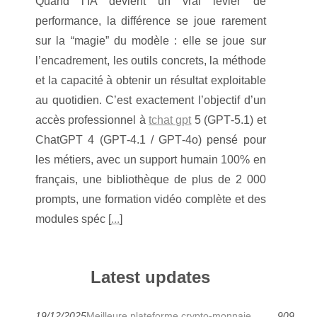
Quand l’IA devient un vrai levier de
performance, la différence se joue rarement
sur la “magie” du modèle : elle se joue sur
l’encadrement, les outils concrets, la méthode
et la capacité à obtenir un résultat exploitable
au quotidien. C’est exactement l’objectif d’un
accès professionnel à
tchat gpt
5 (GPT‑5.1) et
ChatGPT 4 (GPT‑4.1 / GPT‑4o) pensé pour
les métiers, avec un support humain 100% en
français, une bibliothèque de plus de 2 000
prompts, une formation vidéo complète et des
modules spéc [
...
]
Latest updates
19/12/2025
Meilleure plateforme crypto-monnaie
909