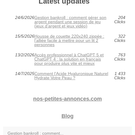
Latest updates
24/6/2026
Gestion bankroll : comment gérer son
204
argent pendant une session de jeu
Clicks
(jeux d’argent et jeux vidéo)
15/5/2026
Housse de couette 220x240 zippée :
322
l’alliée facile à mettre pour un lit 2
Clicks
personnes
13/2/2026
Accès professionnel à ChatGPT 5 et
763
ChatGPT 4 : la solution en français
Clicks
pour produire plus vite et mieux
14/7/2025
Comment l'Acide Hyaluronique Naturel
1 433
Hydrate Votre Peau ?
Clicks
nos-petites-annonces.com
Blog
Gestion bankroll : comment...