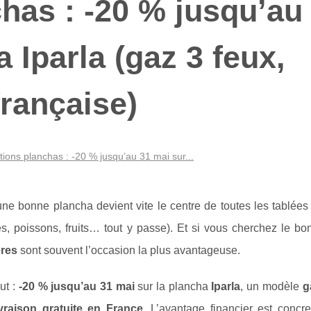
has : -20 % jusqu’au
 Iparla (gaz 3 feux,
française)
ions planchas : -20 % jusqu’au 31 mai sur...
ne bonne plancha devient vite le centre de toutes les tablées 
des, poissons, fruits… tout y passe). Et si vous cherchez le b
ères
sont souvent l’occasion la plus avantageuse.
ut :
-20 % jusqu’au 31 mai
sur la plancha
Iparla
, un modèle
g
ivraison gratuite en France
. L’avantage financier est concr