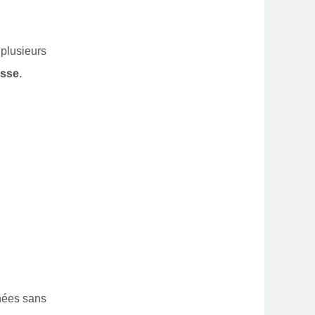
 plusieurs
esse
.
rnées sans