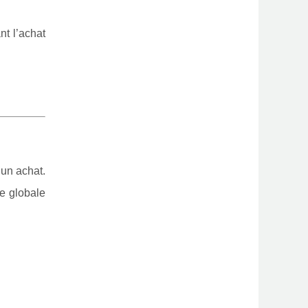
nt l’achat
 un achat.
re globale