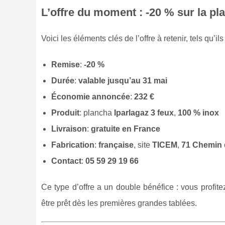
L’offre du moment : -20 % sur la pl
Voici les éléments clés de l’offre à retenir, tels qu’il
Remise
:
-20 %
Durée
:
valable jusqu’au 31 mai
Économie annoncée
:
232 €
Produit
: plancha
Iparla
gaz 3 feux
,
100 % inox
Livraison
:
gratuite en France
Fabrication
:
française
, site
TICEM
,
71 Chemin 
Contact
:
05 59 29 19 66
Ce type d’offre a un double bénéfice : vous profit
être prêt dès les premières grandes tablées.