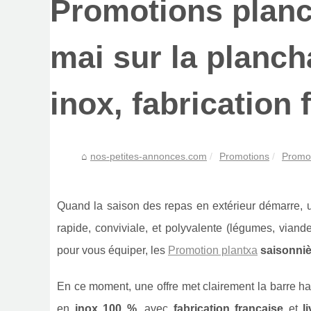
Promotions planc
mai sur la plancha
inox, fabrication 
nos-petites-annonces.com
Promotions
Promot
Quand la saison des repas en extérieur démarre, u
rapide, conviviale, et polyvalente (légumes, vian
pour vous équiper, les
Promotion plantxa
saisonni
En ce moment, une offre met clairement la barre ha
en
inox 100 %
, avec
fabrication française
et
l