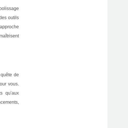
polissage
des outils
 approche
aîtrisent
 quête de
pour vous.
ts qu'aux
ancements,