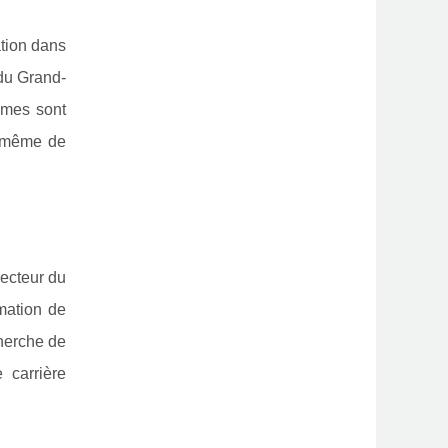
ation dans
 du Grand-
mmes sont
u même de
secteur du
mation de
cherche de
 carrière